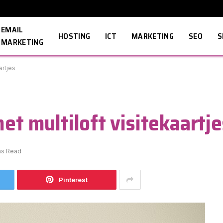
EMAIL
HOSTING
ICT
MARKETING
SEO
S
MARKETING
artjes
met multiloft visitekaartje
ns Read
Pinterest