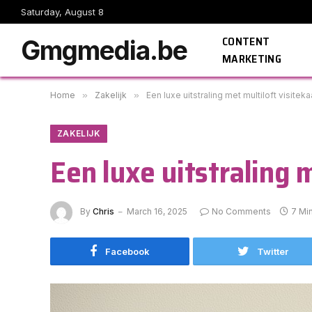
Saturday, August 8
CONTENT
Gmgmedia.be
MARKETING
Home
»
Zakelijk
»
Een luxe uitstraling met multiloft visiteka
ZAKELIJK
Een luxe uitstraling 
By
Chris
March 16, 2025
No Comments
7 Mi
Facebook
Twitter