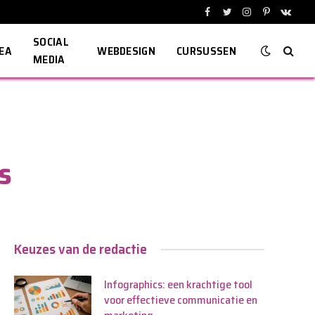
Facebook
Twitter
Instagram
Pinterest
VKont
SOCIAL
EA
WEBDESIGN
CURSUSSEN
MEDIA
s
Keuzes van de redactie
Infographics: een krachtige tool
voor effectieve communicatie en