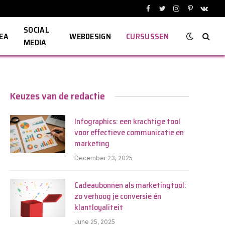
Facebook
Twitter
Instagram
Pinterest
VKont
SOCIAL
EA
WEBDESIGN
CURSUSSEN
MEDIA
Keuzes van de redactie
Infographics: een krachtige tool
voor effectieve communicatie en
marketing
December 23, 2025
Cadeaubonnen als marketingtool:
zo verhoog je conversie én
klantloyaliteit
June 25, 2025